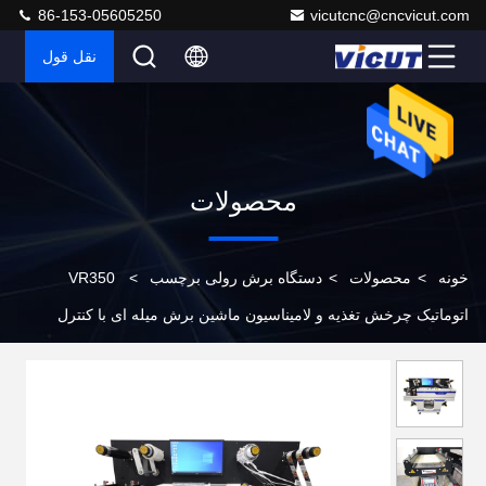
86-153-05605250
vicutcnc@cncvicut.com
نقل قول
محصولات
خونه
>
محصولات
>
دستگاه برش رولی برچسب
>
VR350
اتوماتیک چرخش تغذیه و لامیناسیون ماشین برش میله ای با کنترل
DELTA PLC