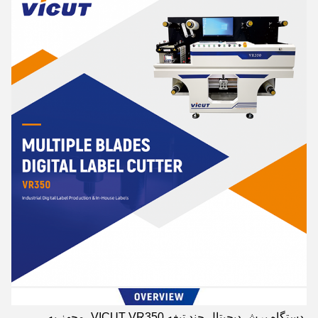
دستگاه برش دیجیتال چند تیغه VICUT VR350، مجهز به 