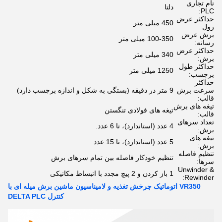
نام تجاری
دلتا
PLC:
حداکثر عرض
450 میلی متر
رول:
برش عرض
100-350 میلی متر
رسانه:
حداکثر عرض
340 میلی متر
برش:
حداکثر طول
1250 میلی متر
برچسب:
حداکثر
سرعت برش
9 متر در دقیقه (بستگی به شکل و اندازه برچسب دارد)
قالب:
تیغه های برش
تیغه های فولادی تنگستن
قالب:
تعداد سرهای
4 عدد (استاندارد)، تا 6 عدد.
برش:
تیغه های
5 عدد (استاندارد)، تا 15 عدد
برش:
تنظیم فاصله
تنظیم خودکار فاصله بین تمام سرهای برش
سرها:
Unwinder &
1 باز کردن و 2 پیچ مجدد با انبساط مکانیکی
Rewinder:
VR350 اتوماتیک چرخش تغذیه و لامیناسیون ماشین برش میله ای با
کنترل DELTA PLC