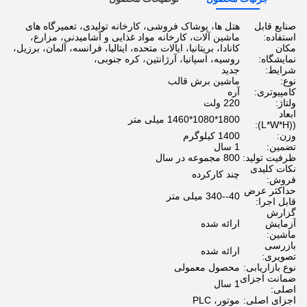
صنایع قابل
هتل ها، پوشاک فروشی، کارخانه تولیدی، تعمیرگاه های
استفاده:
ماشین آلات، کارخانه مواد غذایی و آشامیدنی، مزارع،
مکان
کانادا، بریتانیا، ایالات متحده، ایتالیا، فرانسه، آلمان، برزیل،
نمایشگاه:
روسیه، اسپانیا، آرژانتین، کره جنوبی،
شرایط:
جدید
نوع:
ماشین برش قالب
کامپیوتری:
آره
ولتاژ:
220 ولت
ابعاد
1800*1080*1460 میلی متر
((L*W*H):
وزن:
1400 کیلوگرم
تضمین:
1 سال
ظرفیت تولید:
800 مجموعه در سال
نکات کلیدی
چند کارکرده
فروش:
حداکثر عرض
40--340 میلی متر
قابل اجرا:
گزارش
آزمایش
ارائه شده
ماشین:
بازرسی
ارائه شده
تصویری:
نوع بازاریابی:
محصول معمولی
ضمانت اجزای
1 سال
اصلی:
اجزای اصلی:
موتور، PLC