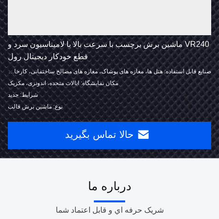
VR240 ماشین برش برچسب با سرعت بالا با لامیناسیون سرد و
قطع خودکار دیجیتال رول
صنایع قابل استفاده: هتل ها، مغازه های پوشاک، مغازه های مصالح ساختمانی، کارخانه تولیدی، تعمیرگاه های ماشین آلات، کارخانه
مکان نمایشگاه: ایالات متحده، اندونزی، مکزیک
شرایط: جدید
نوع: ماشین برش قالب
حالا تماس بگیرید
درباره ما
شريک حرفه اي و قابل اعتماد شما