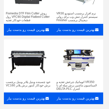
نرم افزار برچسب استودیو VR30
روش Fixmedia DTF Film Cutter
سیستم کنترل تنش وب برای رولی
VFC90 Digital Flatbed Cutter رول
دیجیتال برچسب Finisher
قطعات خودکار تغذیه
بهترین قیمت رو بدست بیار
بهترین قیمت رو بدست بیار
VR350 اتوماتیک چرخش تغذیه و
خود چسبنده وینیل پلاتر وینیل برچسب
لامیناسیون ماشین برش میله ای با
برش خودکار کنتور برش پلاتر VC160
کنترل DELTA PLC
بهترین قیمت رو بدست بیار
بهترین قیمت رو بدست بیار