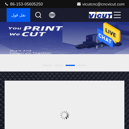
86-153-05605250
vicutcnc@cncvicut.com
نقل قول