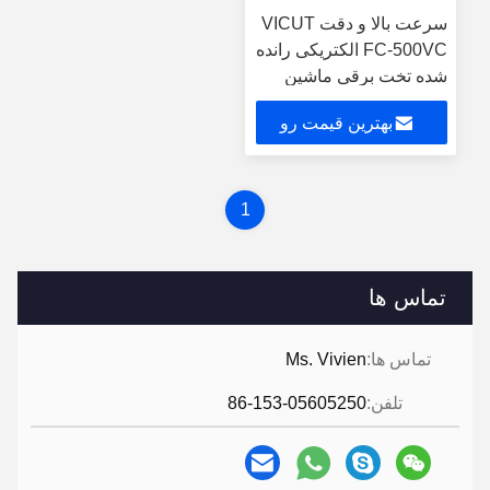
سرعت بالا و دقت VICUT
FC-500VC الکتریکی رانده
شده تخت برقی ماشین
برش
بهترین قیمت رو
بدست بیار
1
تماس ها
تماس ها:
Ms. Vivien
تلفن:
86-153-05605250