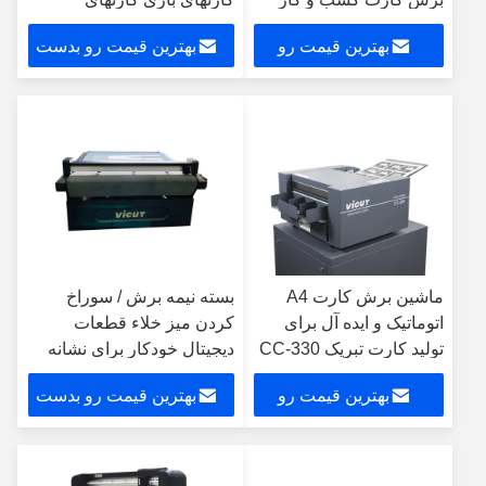
اتوماتیک ماشین برش
ماشینکاری اندازه برش
بهترین قیمت رو
بهترین قیمت رو بدست
کارت الکتریکی CC-330S
89/85/90/95mm CC-220
بدست بیار
بیار
ماشین برش کارت A4
بسته نیمه برش / سوراخ
اتوماتیک و ایده آل برای
کردن میز خلاء قطعات
تولید کارت تبریک CC-330
دیجیتال خودکار برای نشانه
های ترافیکی
بهترین قیمت رو
بهترین قیمت رو بدست
بدست بیار
بیار